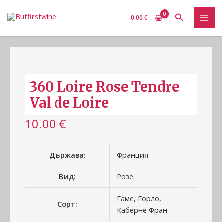
Skip
количество
MAI
Search
to
за
0.00
€
ME
content
360
Loire
Rose
Tendre
Val
360 Loire Rose Tendre
de
Loire
Val de Loire
10.00
€
Държава:
Франция
Вид:
Розе
Гаме, Горло,
Сорт:
Каберне Фран