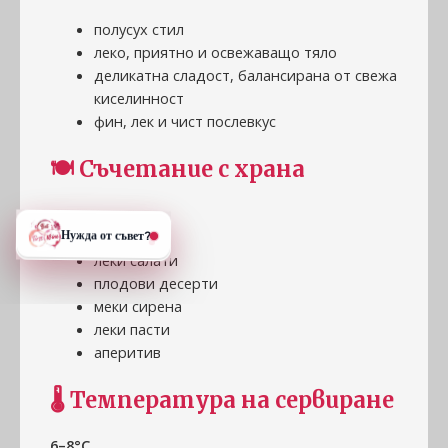
полусух стил
леко, приятно и освежаващо тяло
деликатна сладост, балансирана от свежа
киселинност
фин, лек и чист послевкус
🍽
Съчетание с храна
Подходящо за:
леки салати
плодови десерти
меки сирена
леки пасти
аперитив
🌡
Температура на сервиране
6–8°C