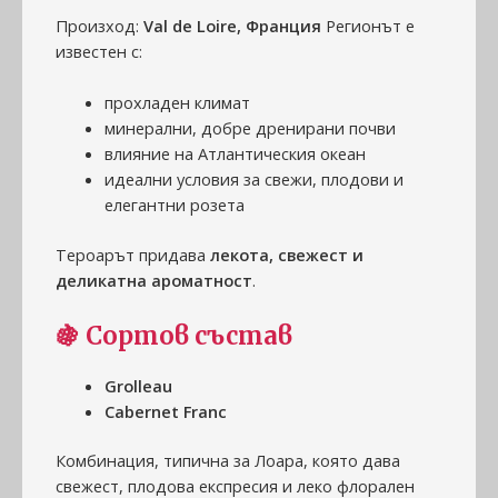
Произход:
Val de Loire, Франция
Регионът е
известен с:
прохладен климат
минерални, добре дренирани почви
влияние на Атлантическия океан
идеални условия за свежи, плодови и
елегантни розета
Тероарът придава
лекота, свежест и
деликатна ароматност
.
🍇
Сортов състав
Grolleau
Cabernet Franc
Комбинация, типична за Лоара, която дава
свежест, плодова експресия и леко флорален