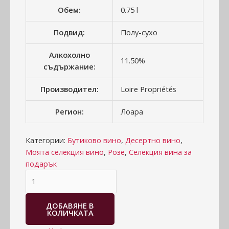
Обем:
0.75 l
Подвид:
Полу-сухо
Алкохолно
11.50%
съдържание:
Производител:
Loire Propriétés
Регион:
Лоара
Категории:
Бутиково вино
,
Десертно вино
,
Моята селекция вино
,
Розе
,
Селекция вина за
подарък
ДОБАВЯНЕ В
КОЛИЧКАТА