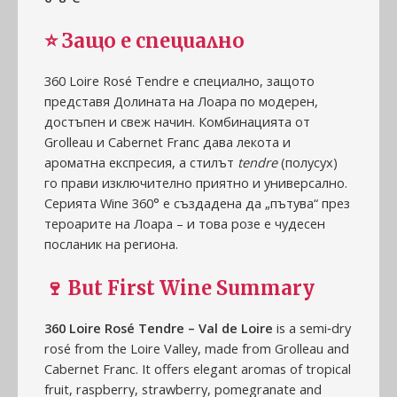
⭐
Защо е специално
360 Loire Rosé Tendre е специално, защото
представя Долината на Лоара по модерен,
достъпен и свеж начин. Комбинацията от
Grolleau и Cabernet Franc дава лекота и
ароматна експресия, а стилът
tendre
(полусух)
го прави изключително приятно и универсално.
Серията Wine 360° е създадена да „пътува“ през
тероарите на Лоара – и това розе е чудесен
посланик на региона.
🍷
But First Wine Summary
360 Loire Rosé Tendre – Val de Loire
is a semi‑dry
rosé from the Loire Valley, made from Grolleau and
Cabernet Franc. It offers elegant aromas of tropical
fruit, raspberry, strawberry, pomegranate and