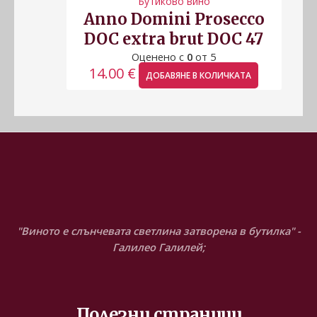
Бутиково вино
Anno Domini Prosecco
DOC extra brut DOC 47
Оценено с
0
от 5
14.00
€
ДОБАВЯНЕ В КОЛИЧКАТА
"Виното е слънчевата светлина затворена в бутилка" -
Галилео Галилей;
Полезни страници