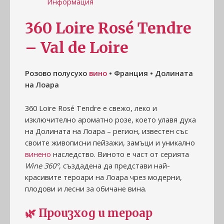
Информация
360 Loire Rosé Tendre
– Val de Loire
Розово полусухо
вино
• Франция • Долината
на Лоара
360 Loire Rosé Tendre е свежо, леко и
изключително ароматно розе, което улавя духа
на Долината на Лоара – регион, известен със
своите живописни пейзажи, замъци и уникално
винено
наследство. Виното е част от серията
Wine 360°
, създадена да представи най-
красивите тероари на Лоара чрез модерни,
плодови и лесни за обичане вина.
🌿
Произход и тероар