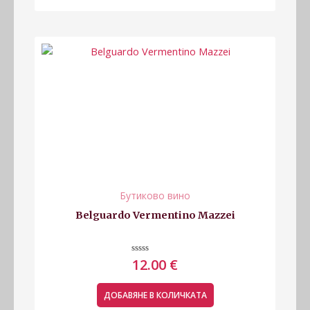
Бутиково вино
Belguardo Vermentino Mazzei
Оценено
12.00
€
с
0
от
5
ДОБАВЯНЕ В КОЛИЧКАТА