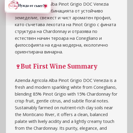
Azienda Agricola Alba Pinot Grigio DOC Venezia
впечатлява с комбинацията от устойчиво
земеделие, свежест и чист ароматен профил,
като съчетава лекотата на Pinot Grigio с фината
структура на Chardonnay и отразява по
естествен начин тероара на Conegliano и
философията на една модерна, екологично
ориентирана винарна.
🍷But First Wine Summary
Azienda Agricola Alba Pinot Grigio DOC Venezia is a
fresh and modern sparkling white from Conegliano,
blending 85% Pinot Grigio with 15% Chardonnay for
crisp fruit, gentle citrus, and subtle floral notes.
Sustainably farmed on nutrient‑rich clay soils near
the Monticano River, it offers a clean, balanced
palate with lively acidity and a lightly creamy touch
from the Chardonnay. Its purity, elegance, and