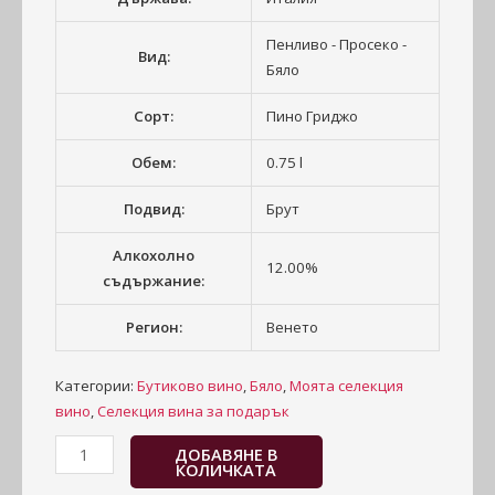
Пенливо - Просеко -
Вид:
Бяло
Сорт:
Пино Гриджо
Обем:
0.75 l
Подвид:
Брут
Алкохолно
12.00%
съдържание:
Регион:
Венето
Категории:
Бутиково вино
,
Бяло
,
Моята селекция
вино
,
Селекция вина за подарък
ДОБАВЯНЕ В
КОЛИЧКАТА