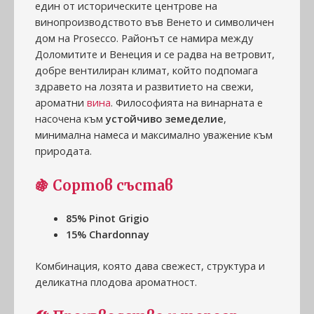
един от историческите центрове на
винопроизводството във Венето и символичен
дом на Prosecco. Районът се намира между
Доломитите и Венеция и се радва на ветровит,
добре вентилиран климат, който подпомага
здравето на лозята и развитието на свежи,
ароматни
вина
. Философията на винарната е
насочена към
устойчиво земеделие
,
минимална намеса и максимално уважение към
природата.
🍇 Сортов състав
85% Pinot Grigio
15% Chardonnay
Комбинация, която дава свежест, структура и
деликатна плодова ароматност.