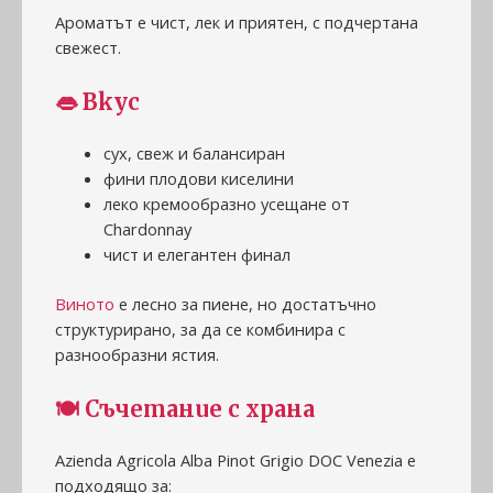
Ароматът е чист, лек и приятен, с подчертана
свежест.
👄 Вкус
сух, свеж и балансиран
фини плодови киселини
леко кремообразно усещане от
Chardonnay
чист и елегантен финал
Виното
е лесно за пиене, но достатъчно
структурирано, за да се комбинира с
разнообразни ястия.
🍽️ Съчетание с храна
Azienda Agricola Alba Pinot Grigio DOC Venezia е
подходящо за: