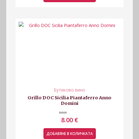
Бутиково вино
Grillo DOC Sicilia Piantaferro Anno
Domini
Оценено
8.00
€
с
0
от
5
ДОБАВЯНЕ В КОЛИЧКАТА