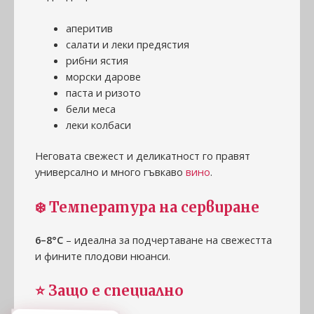
аперитив
салати и леки предястия
рибни ястия
морски дарове
паста и ризото
бели меса
леки колбаси
Неговата свежест и деликатност го правят
универсално и много гъвкаво
вино
.
❄️ Температура на сервиране
6–8°C
– идеална за подчертаване на свежестта
и фините плодови нюанси.
⭐ Защо е специално