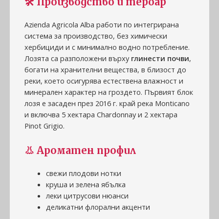
🛠️ Производство и тероар
Azienda Agricola Alba работи по интегрирана
система за производство, без химически
хербициди и с минимално водно потребление.
Лозята са разположени върху
глинести почви
,
богати на хранителни вещества, в близост до
реки, което осигурява естествена влажност и
минерален характер на гроздето. Първият блок
лозя е засаден през 2016 г. край река Monticano
и включва 5 хектара Chardonnay и 2 хектара
Pinot Grigio.
👃 Ароматен профил
свежи плодови нотки
круша и зелена ябълка
леки цитрусови нюанси
деликатни флорални акценти