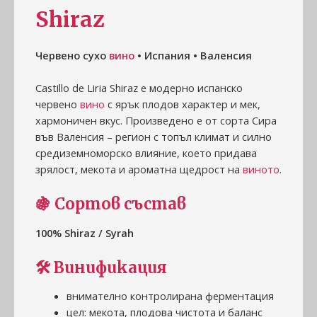
Shiraz
Червено сухо
вино
• Испания • Валенсия
Castillo de Liria Shiraz е модерно испанско
червено
вино
с ярък плодов характер и мек,
хармоничен вкус. Произведено е от сорта Сира
във Валенсия – регион с топъл климат и силно
средиземноморско влияние, което придава
зрялост, мекота и ароматна щедрост на
виното
.
🍇
Сортов състав
100% Shiraz / Syrah
🛠️
Винификация
внимателно контролирана ферментация
цел: мекота, плодова чистота и баланс