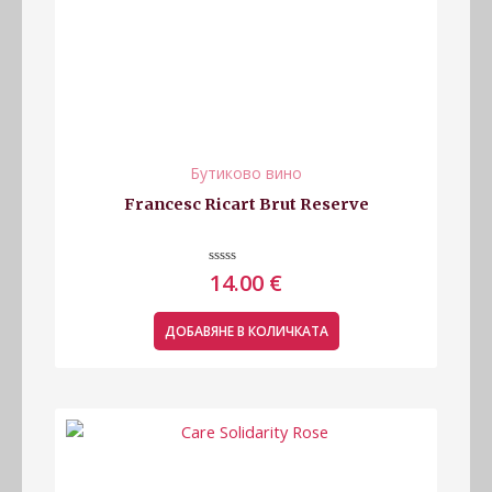
Бутиково вино
Francesc Ricart Brut Reserve
Оценено
14.00
€
с
0
от
5
ДОБАВЯНЕ В КОЛИЧКАТА