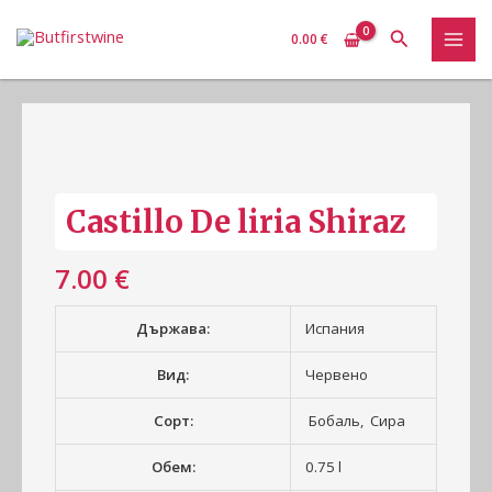
Skip
MAI
Search
to
0.00
€
MEN
content
количество
за
Castillo
De
Castillo De liria Shiraz
liria
Shiraz
7.00
€
Държава:
Испания
Вид:
Червено
Сорт:
Бобаль, Сира
Обем:
0.75 l