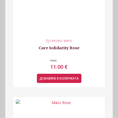
Бутиково вино
Care Solidarity Rose
Оценено
11.00
€
с
0
от
5
ДОБАВЯНЕ В КОЛИЧКАТА