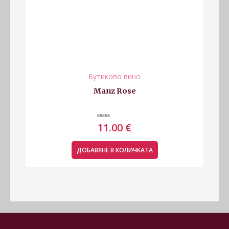
Бутиково вино
Manz Rose
Оценено
11.00
€
с
0
от
5
ДОБАВЯНЕ В КОЛИЧКАТА