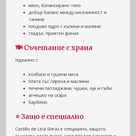
меко, балансирано тяло
добър баланс между киселинност и
танини
плодово ядро с къпини и малини
гладък, приятен финал
🍽
Съчетание с храна
Идеално с:
колбаси и сушени меса
плата със сирена и маслини
печени патладжани, чушки, лук и гъби
агнешко на скара
барбекю
⭐
Защо е специално
Castillo de Liria Shiraz е специално, защото
съчетава достъпност, чист плодов характер и