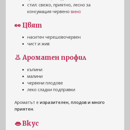
стил: свежо, приятно, лесно за
консумация червено
вино
👀
Цвят
наситен черешовочервен
чист и жив
👃
Ароматен профил
къпини
малини
червени плодове
леко сладки подправки
Ароматът е
изразителен, плодов и много
приятен
.
👄
Вкус