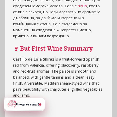
средиземноморска мекота. Това е
вино
, което
се пие с лекота, но носи достатъчно ароматна
дълбочина, за да бъде интересно и в
комбинация с храна. То е създадено за
моменти на споделяне – непретенциозно,
приятно и винаги подходящо.
🍷
But First Wine Summary
Castillo de Liria Shiraz
is a fruit‑forward Spanish
red from Valencia, offering blackberry, raspberry
and red‑fruit aromas. The palate is smooth and
balanced, with gentle tannins and a clean, easy
finish. A versatile, Mediterranean‑styled wine that
pairs beautifully with charcuterie, grilled vegetables
and lamb.