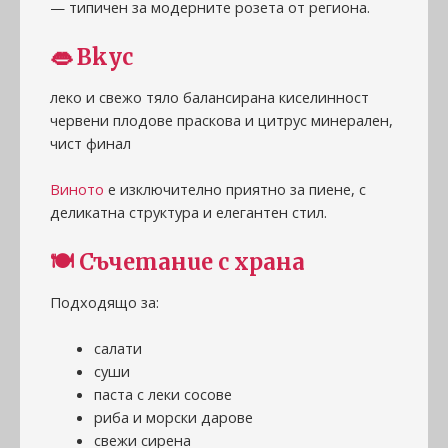
— типичен за модерните розета от региона.
👄
Вкус
леко и свежо тяло балансирана киселинност
червени плодове праскова и цитрус минерален,
чист финал
Виното
е изключително приятно за пиене, с
деликатна структура и елегантен стил.
🍽
Съчетание с храна
Подходящо за:
салати
суши
паста с леки сосове
риба и морски дарове
свежи сирена