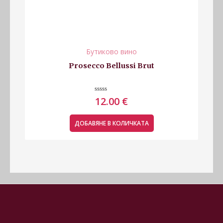
Бутиково вино
Prosecco Bellussi Brut
Оценено
12.00
€
с
0
от
5
ДОБАВЯНЕ В КОЛИЧКАТА