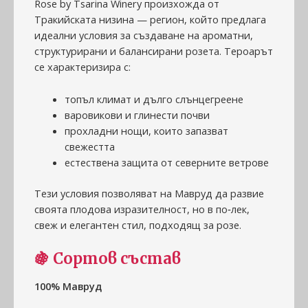
Rose by Tsarina Winery произхожда от
Тракийската низина — регион, който предлага
идеални условия за създаване на ароматни,
структурирани и балансирани розета. Тероарът
се характеризира с:
топъл климат и дълго слънцегреене
варовикови и глинести почви
прохладни нощи, които запазват
свежестта
естествена защита от северните ветрове
Тези условия позволяват на Мавруд да развие
своята плодова изразителност, но в по‑лек,
свеж и елегантен стил, подходящ за розе.
🍇
Сортов състав
100% Мавруд