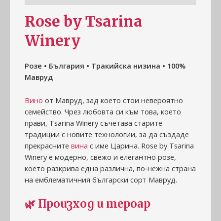
Rose by Tsarina
Winery
Розе • България • Тракийска низина • 100%
Мавруд
Вино
от Мавруд, зад което стои невероятно
семейство. Чрез любовта си към това, което
прави, Tsarina Winery съчетава старите
традиции с новите технологии, за да създаде
прекрасните
вина
с име Царина. Rose by Tsarina
Winery е модерно, свежо и елегантно розе,
което разкрива една различна, по‑нежна страна
на емблематичния български сорт Мавруд.
🌿
Произход и тероар