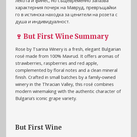
лекота и финес, но същевременно запазва
характерния почерк на Мавруд, превръщайки
го в истинска находка за ценители на розета с
душа и индивидуалност.
🍷
But First Wine Summary
Rose by Tsarina Winery is a fresh, elegant Bulgarian
rosé made from 100% Mavrud. It offers aromas of
strawberries, raspberries and red apple,
complemented by floral notes and a clean mineral
finish. Crafted in small batches by a family‑owned
winery in the Thracian Valley, this rosé combines
modern winemaking with the authentic character of
Bulgaria’s iconic grape variety.
But First Wine