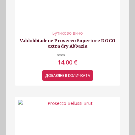
Бутиково вино
Valdobbiadene Prosecco Superiore DOCG
extra dry Abbazia
Оценено
14.00
€
с
0
от
5
ДОБАВЯНЕ В КОЛИЧКАТА