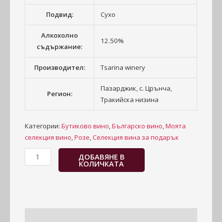
Подвид:
Сухо
Алкохолно
12.50%
съдържание:
Производител:
Tsarina winery
Пазарджик, с. Црънча,
Регион:
Тракийска низина
Категории:
Бутиково вино
,
Българско вино
,
Моята
селекция вино
,
Розе
,
Селекция вина за подарък
ДОБАВЯНЕ В
КОЛИЧКАТА
Информация