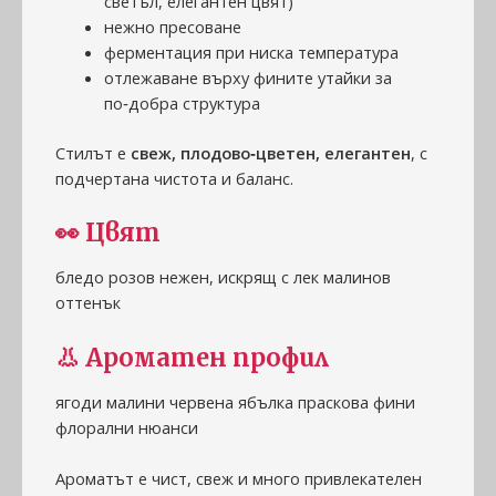
светъл, елегантен цвят)
нежно пресоване
ферментация при ниска температура
отлежаване върху фините утайки за
по‑добра структура
Стилът е
свеж, плодово‑цветен, елегантен
, с
подчертана чистота и баланс.
👀
Цвят
бледо розов нежен, искрящ с лек малинов
оттенък
👃
Ароматен профил
ягоди малини червена ябълка праскова фини
флорални нюанси
Ароматът е чист, свеж и много привлекателен