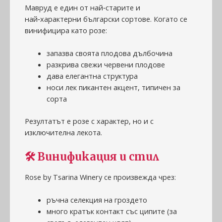
Мавруд е един от най‑старите и
най‑характерни български сортове. Когато се
винифицира като розе:
запазва своята плодова дълбочина
разкрива свежи червени плодове
дава елегантна структура
носи лек пикантен акцент, типичен за
сорта
Резултатът е розе с характер, но и с
изключителна лекота.
🛠️
Винификация и стил
Rose by Tsarina Winery се произвежда чрез:
ръчна селекция на гроздето
много кратък контакт със ципите (за