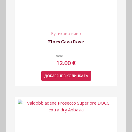
Бутиково вино
Flocs Cava Rose
Оценено
12.00
€
с
0
от
5
ДОБАВЯНЕ В КОЛИЧКАТА