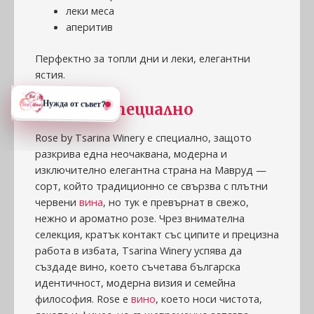
леки меса
аперитив
Перфектно за топли дни и леки, елегантни
ястия.
⭐
Защо е специално
Rose by Tsarina Winery е специално, защото
разкрива една неочаквана, модерна и
изключително елегантна страна на Мавруд —
сорт, който традиционно се свързва с плътни
червени
вина
, но тук е превърнат в свежо,
нежно и ароматно розе. Чрез внимателна
селекция, кратък контакт със ципите и прецизна
работа в избата, Tsarina Winery успява да
създаде вино, което съчетава българска
идентичност, модерна визия и семейна
философия. Rose е
вино
, което носи чистота,