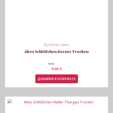
Бутиково вино
Altes Schlößchen Kerner Trocken
Оценено
9.00
€
с
0
от
ДОБАВЯНЕ В КОЛИЧКАТА
5