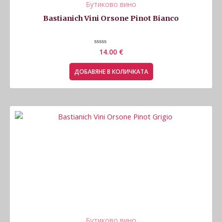
Бутиково вино
Bastianich Vini Orsone Pinot Bianco
Оценено
14.00
€
с
0
от
ДОБАВЯНЕ В КОЛИЧКАТА
5
Бутиково вино