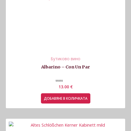
Бутиково вино
Albarino – Con Un Par
Оценено
13.00
€
с
0
от
ДОБАВЯНЕ В КОЛИЧКАТА
5