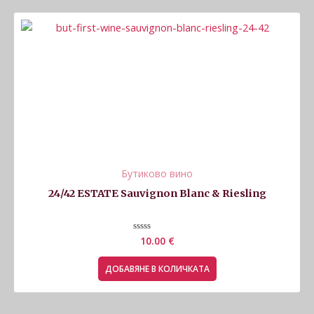
Бутиково вино
24/42 ESTATE Sauvignon Blanc & Riesling
Оценено
10.00
€
с
0
от
ДОБАВЯНЕ В КОЛИЧКАТА
5