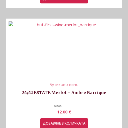
5
Бутиково вино
24/42 ESTATE Merlot – Ambre Barrique
Оценено
12.00
€
с
0
от
ДОБАВЯНЕ В КОЛИЧКАТА
5