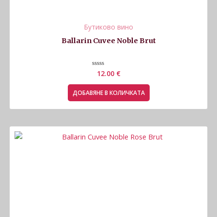
Бутиково вино
Ballarin Cuvee Noble Brut
Оценено
12.00
€
с
0
от
ДОБАВЯНЕ В КОЛИЧКАТА
5