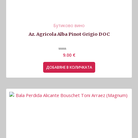
Бутиково вино
Az. Agricola Alba Pinot Grigio DOC
Оценено
9.00
€
с
0
от
ДОБАВЯНЕ В КОЛИЧКАТА
5