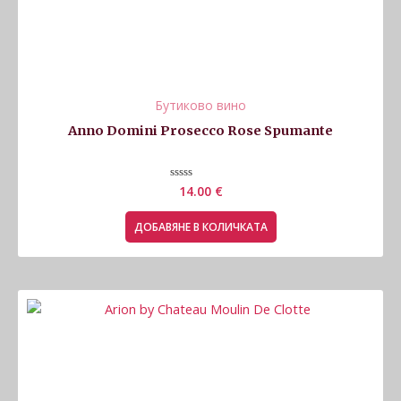
Бутиково вино
Anno Domini Prosecco Rose Spumante
Оценено
14.00
€
с
0
от
ДОБАВЯНЕ В КОЛИЧКАТА
5