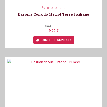
Бутиково вино
Baronie Coraldo Merlot Terre Siciliane
Оценено
9.00
€
с
0
от
ДОБАВЯНЕ В КОЛИЧКАТА
5