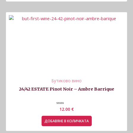
Бутиково вино
24/42 ESTATE Pinot Noir – Ambre Barrique
Оценено
12.00
€
с
0
от
ДОБАВЯНЕ В КОЛИЧКАТА
5