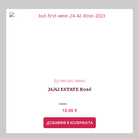
Бутиково вино
24/42 ESTATE Rosé
Оценено
10.00
€
с
0
от
ДОБАВЯНЕ В КОЛИЧКАТА
5