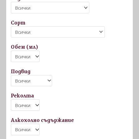
Сорт
Обем (мл)
Подвид
Реколта
Алкохолно съдържание