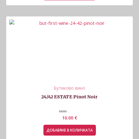
Бутиково вино
24/42 ESTATE Pinot Noir
Оценено
10.00
€
с
0
от
ДОБАВЯНЕ В КОЛИЧКАТА
5