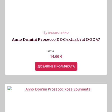
Бутиково вино
Anno Domini Prosecco DOC extra brut DOC 47
Оценено
14.00
€
с
0
от
ДОБАВЯНЕ В КОЛИЧКАТА
5