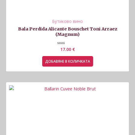
Бутиково вино
Bala Perdida Alicante Bouschet Toni Arraez
(Magnum)
Оценено
17.00
€
с
0
от
ДОБАВЯНЕ В КОЛИЧКАТА
5