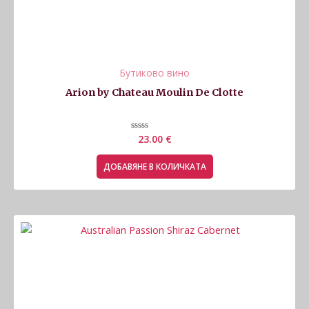
Бутиково вино
Arion by Chateau Moulin De Clotte
Оценено
23.00
€
с
0
от
ДОБАВЯНЕ В КОЛИЧКАТА
5