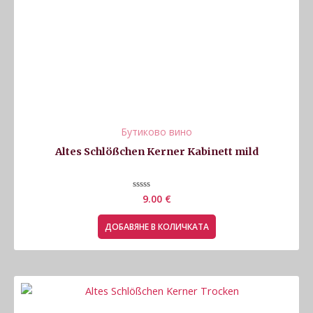
Бутиково вино
Altes Schlößchen Kerner Kabinett mild
Оценено
9.00
€
с
0
от
ДОБАВЯНЕ В КОЛИЧКАТА
5