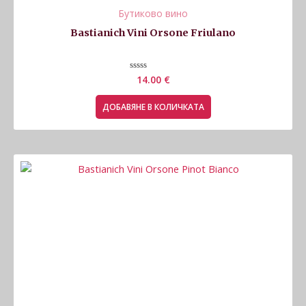
Бутиково вино
Bastianich Vini Orsone Friulano
Оценено
14.00
€
с
0
от
ДОБАВЯНЕ В КОЛИЧКАТА
5