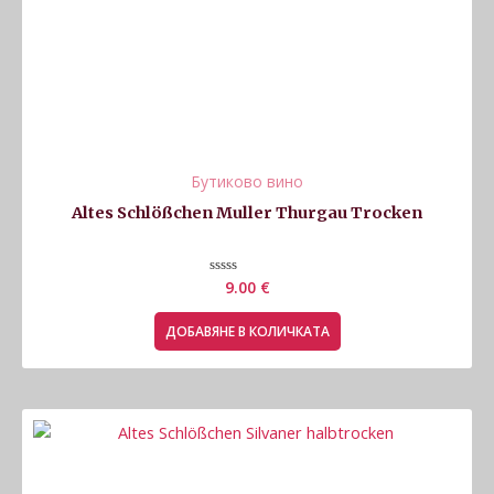
Бутиково вино
Altes Schlößchen Muller Thurgau Trocken
Оценено
9.00
€
с
0
от
ДОБАВЯНЕ В КОЛИЧКАТА
5