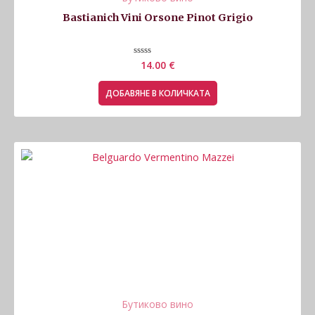
Bastianich Vini Orsone Pinot Grigio
Оценено
14.00
€
с
0
от
ДОБАВЯНЕ В КОЛИЧКАТА
5
Бутиково вино