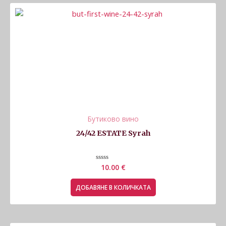
Бутиково вино
24/42 ESTATE Syrah
Оценено
10.00
€
с
0
от
ДОБАВЯНЕ В КОЛИЧКАТА
5