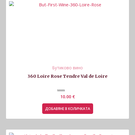
Бутиково вино
360 Loire Rose Tendre Val de Loire
Оценено
10.00
€
с
0
от
ДОБАВЯНЕ В КОЛИЧКАТА
5