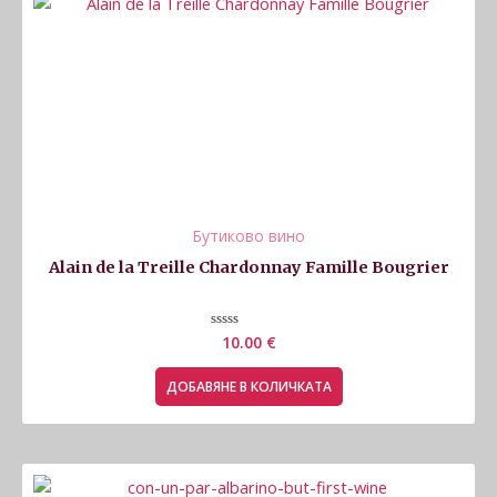
Бутиково вино
Alain de la Treille Chardonnay Famille Bougrier
Оценено
10.00
€
с
0
от
ДОБАВЯНЕ В КОЛИЧКАТА
5