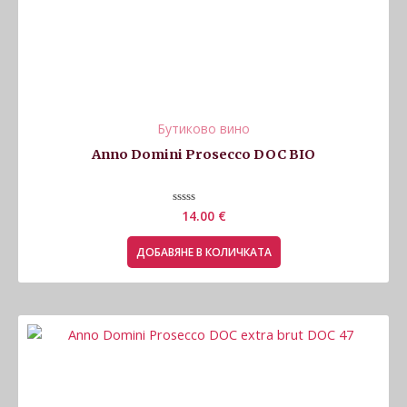
Бутиково вино
Anno Domini Prosecco DOC BIO
Оценено
14.00
€
с
0
от
ДОБАВЯНЕ В КОЛИЧКАТА
5