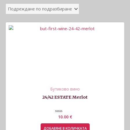
Бутиково вино
24/42 ESTATE Merlot
Оценено
10.00
€
с
0
от
ДОБАВЯНЕ В КОЛИЧКАТА