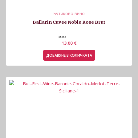
Бутиково вино
Ballarin Cuvee Noble Rose Brut
Оценено
13.00
€
с
0
от
ДОБАВЯНЕ В КОЛИЧКАТА
5