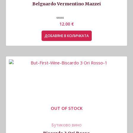
Belguardo Vermentino Mazzei
Оценено
12.00
€
с
0
от
ДОБАВЯНЕ В КОЛИЧКАТА
5
OUT OF STOCK
Бутиково вино