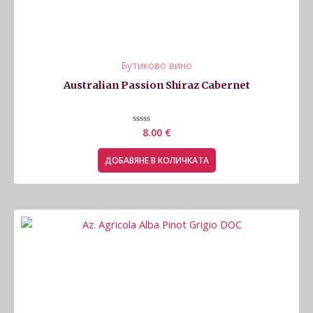
Бутиково вино
Australian Passion Shiraz Cabernet
Оценено
8.00
€
с
0
от
ДОБАВЯНЕ В КОЛИЧКАТА
5