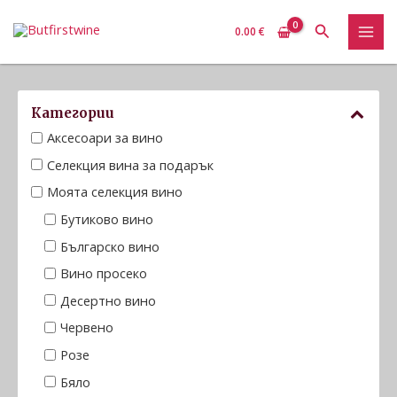
Skip
MAI
Search
to
0.00
€
MEN
content
Категории
Аксесоари за вино
Селекция вина за подарък
Моята селекция вино
Бутиково вино
Българско вино
Вино просеко
Десертно вино
Червено
Розе
Бяло