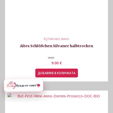
Бутиково вино
Altes Schlößchen Silvaner halbtrocken
Оценено
9.00
€
с
0
от
ДОБАВЯНЕ В КОЛИЧКАТА
5